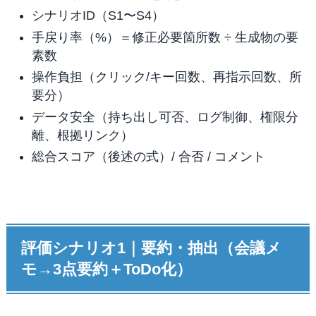
シナリオID（S1〜S4）
手戻り率（%）＝修正必要箇所数 ÷ 生成物の要
素数
操作負担（クリック/キー回数、再指示回数、所
要分）
データ安全（持ち出し可否、ログ制御、権限分
離、根拠リンク）
総合スコア（後述の式）/ 合否 / コメント
評価シナリオ1｜要約・抽出（会議メ
モ→3点要約＋ToDo化）