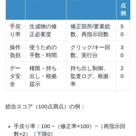
点
例
手戻
生成物の修
修正箇所/要素総
5
り率
正必要度
数、再指示回数
0
操作
使うための
クリック/キー回
3
負担
手数・時間
数、実行分
0
デー
権限・持ち
持ち出し制御、
2
タ安
出し・根拠
監査ログ、根拠
0
全
提示
率
総合スコア（100点満点）の例：
手戻り率：100 −（修正率×100）−（再指示回
数×2）［下限0］