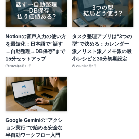
Notionの音声入力の使い方
タスク整理アプリは“3つの
を最短化：日本語で“話す
型”で決める：カレンダー
→自動整理→DB保存”まで
派／リスト派／メモ派の最
15分セットアップ
小レシピと30分初期設定
2026年6月10日
2026年6月5日
Google Geminiの“アクシ
ョン実行”で始める安全な
半自動ワークフロー入門